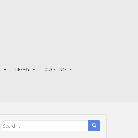
Y
LIBRARY
QUICK LINKS
Search
for: