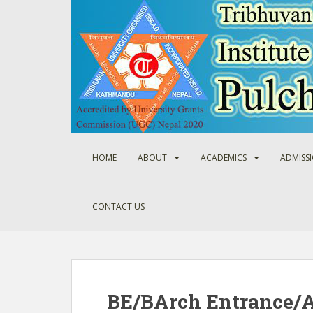
S
k
i
p
t
o
m
a
i
n
HOME
ABOUT
ACADEMICS
ADMISS
c
o
n
CONTACT US
t
e
n
t
BE/BArch Entrance/A