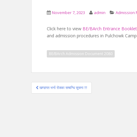
November 7, 2023
admin
Admission 
Click here to view
BE/BArch Entrance Bookle
and admission procedures in Pulchowk Camp
BE/BArch Admission Document 2080
Post
खण्डगत भर्ना रोक्का सम्बन्धि सूचना !!!
navigation