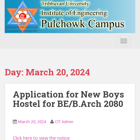
S
k
i
p
t
o
TOGGLE
m
a
i
n
Day:
March 20, 2024
c
o
n
Application for New Boys
t
Hostel for BE/B.Arch 2080
e
n
t
March 20, 2024
CIT Admin
Click here to view the notice.