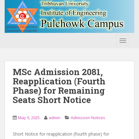
S
k
i
p
t
o
TOGGLE
m
a
i
n
MSc Admission 2081,
c
Reapplication (Fourth
o
Phase) for Remaining
n
t
Seats Short Notice
e
n
t
May 9, 2025
admin
Admission Notices
Short Notice for reapplication (fourth phase) for