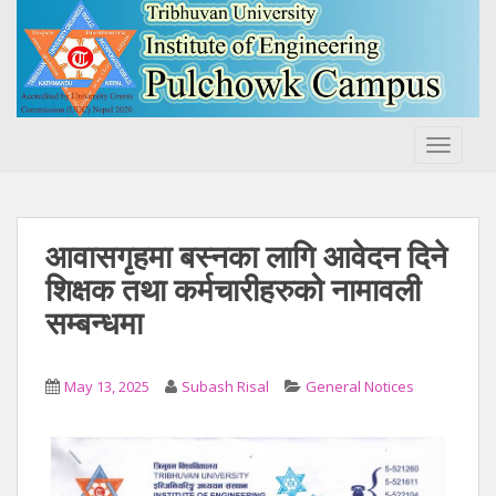
S
k
i
p
t
o
TOGGLE
m
a
i
n
आवासगृहमा बस्नका लागि आवेदन दिने
c
शिक्षक तथा कर्मचारीहरुको नामावली
o
सम्बन्धमा
n
t
e
May 13, 2025
Subash Risal
General Notices
n
t