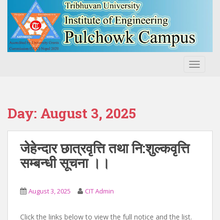
S
k
i
p
t
o
TOGGLE
m
a
i
n
Day:
August 3, 2025
c
o
n
जेहेन्दार छात्रवृत्ति तथा नि:शुल्कवृत्ति
t
सम्बन्धी सूचना ।।
e
n
t
August 3, 2025
CIT Admin
Click the links below to view the full notice and the list.