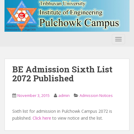
S
k
i
p
t
o
TOGGLE
m
a
i
n
BE Admission Sixth List
c
2072 Published
o
n
t
November 3, 2015
admin
Admission Notices
e
n
Sixth list for admission in Pulchowk Campus 2072 is
t
published.
Click here
to view notice and the list.