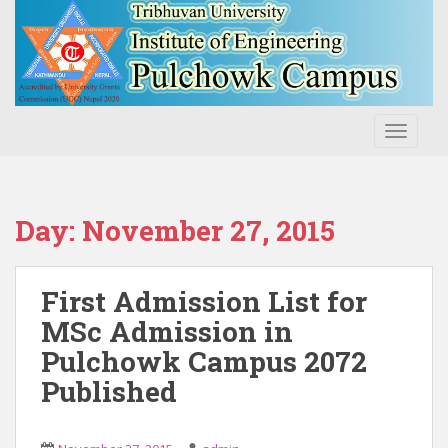
S
k
i
p
t
o
TOGGLE
m
a
i
n
Day:
November 27, 2015
c
o
n
First Admission List for
t
MSc Admission in
e
Pulchowk Campus 2072
n
t
Published