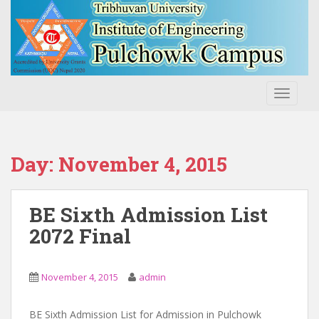
S
k
i
p
t
o
TOGGLE
m
a
i
n
Day:
November 4, 2015
c
o
n
BE Sixth Admission List
t
2072 Final
e
n
t
November 4, 2015
admin
BE Sixth Admission List for Admission in Pulchowk