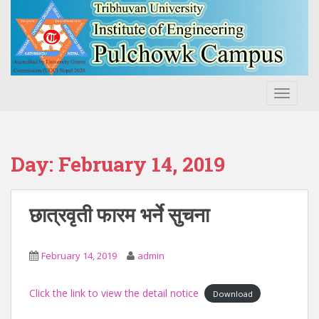
S
k
i
p
t
o
TOGGLE
m
a
i
n
Day:
February 14, 2019
c
o
n
छात्रवृती फारम भर्ने सुचना
t
e
n
February 14, 2019
admin
t
Click the link to view the detail notice
Download