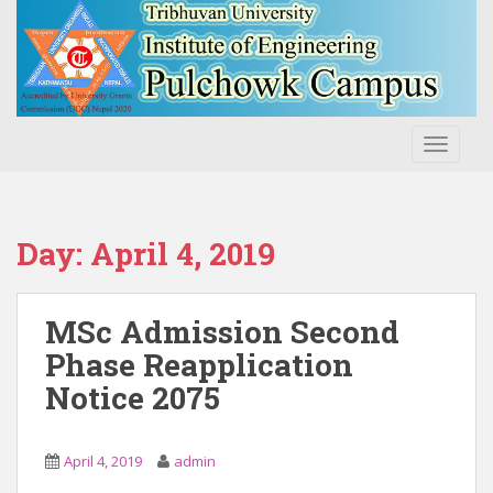
S
k
i
p
t
o
TOGGLE
m
a
i
n
Day:
April 4, 2019
c
o
n
MSc Admission Second
t
Phase Reapplication
e
Notice 2075
n
t
April 4, 2019
admin