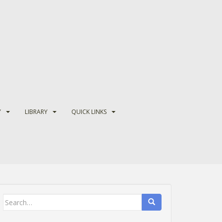
Y
LIBRARY
QUICK LINKS
Search
for: