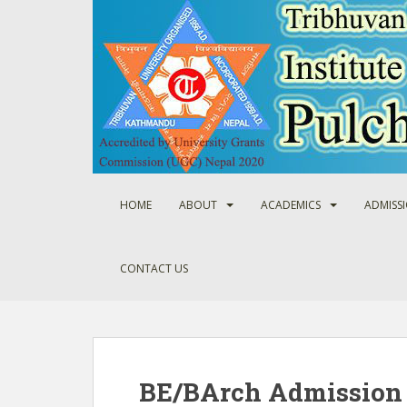
S
k
i
p
t
o
m
a
i
n
HOME
ABOUT
ACADEMICS
ADMISS
c
o
n
CONTACT US
t
e
n
t
BE/BArch Admission 