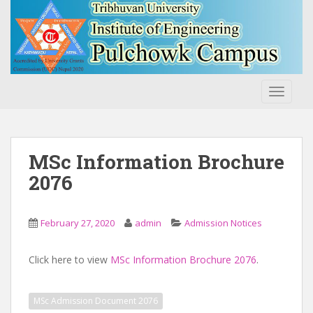
S
k
i
p
t
o
TOGGLE
m
a
i
n
MSc Information Brochure
c
2076
o
n
t
February 27, 2020
admin
Admission Notices
e
n
Click here to view
MSc Information Brochure 2076
.
t
MSc Admission Document 2076