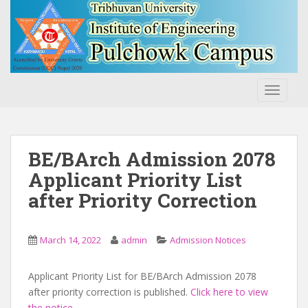
S
k
i
p
t
o
TOGGLE
m
a
i
n
BE/BArch Admission 2078
c
Applicant Priority List
o
after Priority Correction
n
t
e
March 14, 2022
admin
Admission Notices
n
t
Applicant Priority List for BE/BArch Admission 2078
after priority correction is published.
Click here to view
the notice
.