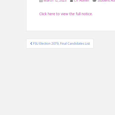
March 12, 2023
CIT Admin
Student Act
Click here to view the full notice.
Post
FSU Election 2079, Final Candidates List
navigation