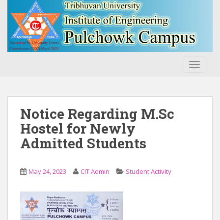
S
k
i
p
t
o
TOGGLE
m
a
i
n
Notice Regarding M.Sc
c
Hostel for Newly
o
Admitted Students
n
t
e
May 24, 2023
CIT Admin
Student Activity
n
t