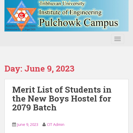
S
k
i
p
t
o
TOGGLE
m
a
i
n
Day:
June 9, 2023
c
o
n
Merit List of Students in
t
the New Boys Hostel for
e
2079 Batch
n
t
June 9, 2023
CIT Admin