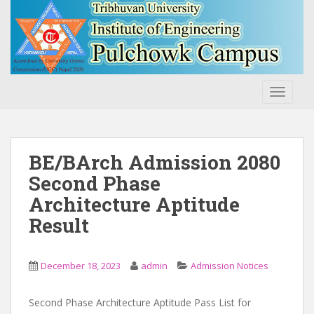
S
k
i
p
t
o
TOGGLE
m
a
i
n
BE/BArch Admission 2080
c
Second Phase
o
Architecture Aptitude
n
t
Result
e
n
t
December 18, 2023
admin
Admission Notices
Second Phase Architecture Aptitude Pass List for