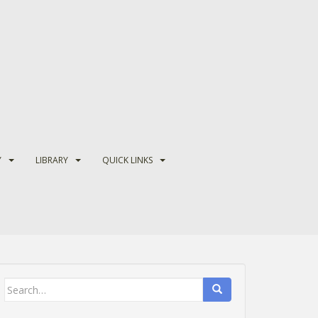
Y
LIBRARY
QUICK LINKS
Search
for: