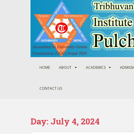
S
k
i
p
t
o
m
a
i
n
HOME
ABOUT
ACADEMICS
ADMISS
c
o
n
CONTACT US
t
e
n
t
Day:
July 4, 2024