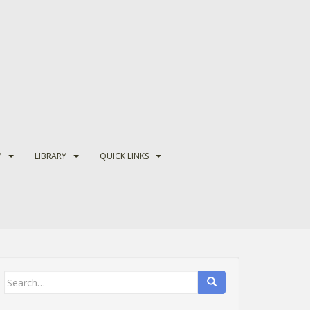
Y
LIBRARY
QUICK LINKS
Search
for: