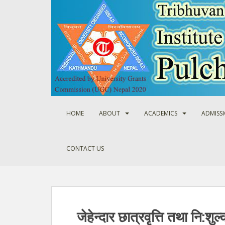
S
k
i
p
t
o
m
a
i
n
HOME
ABOUT
ACADEMICS
ADMISS
c
o
n
CONTACT US
t
e
n
t
जेहेन्दार छात्रवृत्ति तथा नि:श