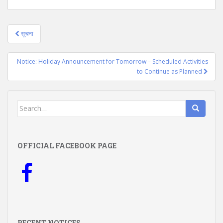
Post
सूचना
navigation
Notice: Holiday Announcement for Tomorrow – Scheduled Activities
to Continue as Planned
Search
for:
OFFICIAL FACEBOOK PAGE
RECENT NOTICES