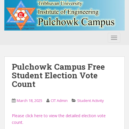
S
k
i
p
t
o
TOGGLE
m
a
i
n
Pulchowk Campus Free
c
Student Election Vote
o
Count
n
t
e
March 18, 2025
CIT Admin
Student Activity
n
t
Please click here to view the detailed election vote
count.