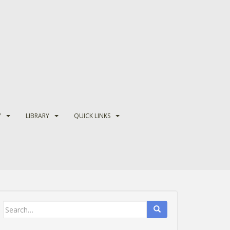
Y
LIBRARY
QUICK LINKS
Search
for: