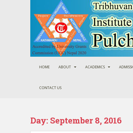
S
k
i
p
t
o
m
a
i
n
HOME
ABOUT
ACADEMICS
ADMISS
c
o
n
CONTACT US
t
e
n
t
Day:
September 8, 2016