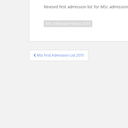
Revised first admission list for MSc admissio
MSc Admission Notice 2075
Post
MSc First Admission List 2075
navigation