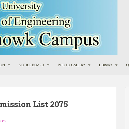
ION
NOTICE BOARD
PHOTO GALLERY
LIBRARY
Q
mission List 2075
ices