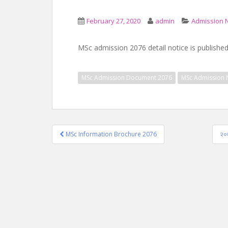
February 27, 2020
admin
Admission N
MSc admission 2076 detail notice is publishe
MSc Admission Document 2076
MSc Admission 
Post
MSc Information Brochure 2076
२०७
navigation