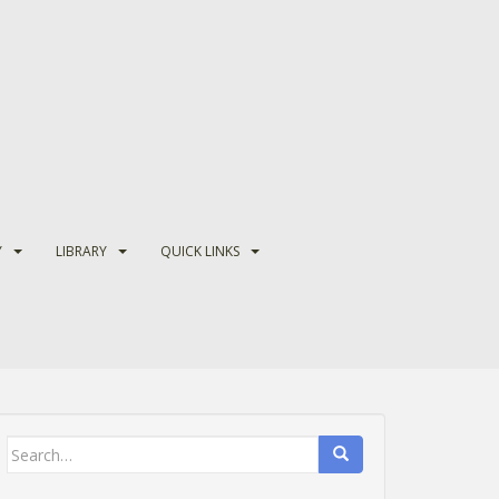
Y
LIBRARY
QUICK LINKS
Search
for: