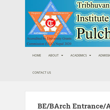
S
k
i
p
t
o
m
a
i
n
HOME
ABOUT
ACADEMICS
ADMISS
c
o
n
CONTACT US
t
e
n
t
BE/BArch Entrance/A