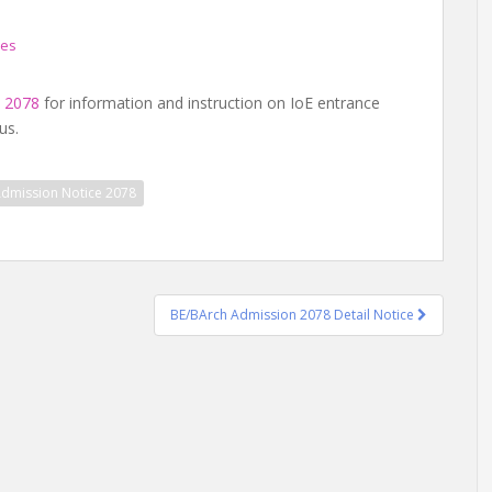
ces
t 2078
for information and instruction on IoE entrance
us.
dmission Notice 2078
BE/BArch Admission 2078 Detail Notice