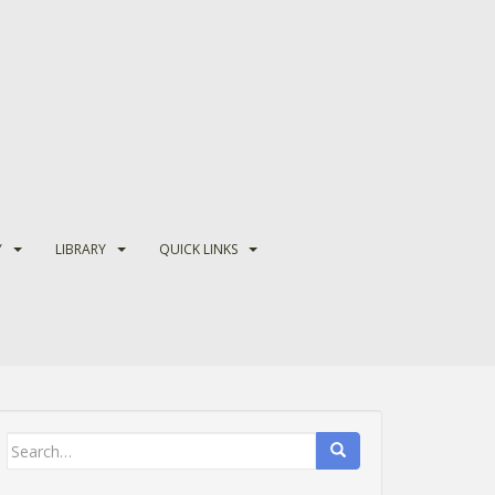
Y
LIBRARY
QUICK LINKS
Search
for: