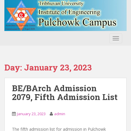
S
k
i
p
t
o
TOGGLE
m
a
i
n
Day:
January 23, 2023
c
o
n
BE/BArch Admission
t
2079, Fifth Admission List
e
n
t
January 23, 2023
admin
The fifth admission list for admission in Pulchowk