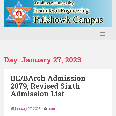
S
k
i
p
t
o
TOGGLE
m
a
i
n
Day:
January 27, 2023
c
o
n
BE/BArch Admission
t
2079, Revised Sixth
e
Admission List
n
t
January 27, 2023
admin