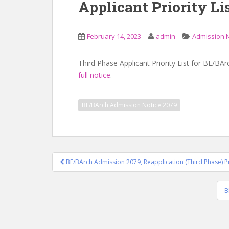
Applicant Priority Li
February 14, 2023
admin
Admission N
Third Phase Applicant Priority List for BE/BA
full notice
.
BE/BArch Admission Notice 2079
Post
BE/BArch Admission 2079, Reapplication (Third Phase) Pr
navigation
B