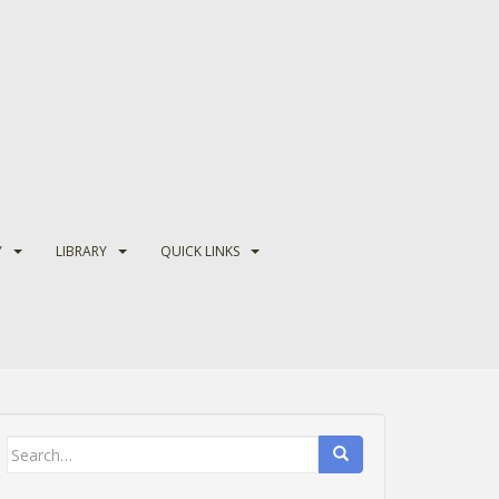
Y
LIBRARY
QUICK LINKS
Search
for: