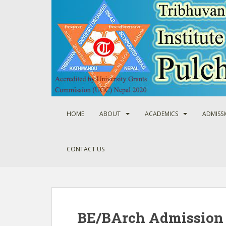
S
k
i
p
t
o
m
a
i
n
HOME
ABOUT
ACADEMICS
ADMISS
c
o
n
CONTACT US
t
e
n
t
BE/BArch Admission 