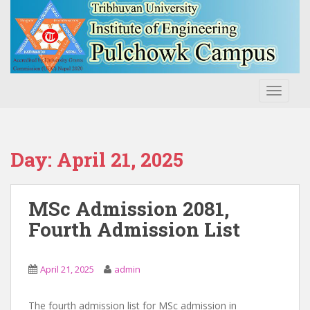
S
k
i
p
t
o
TOGGLE
m
a
i
n
Day:
April 21, 2025
c
o
n
MSc Admission 2081,
t
Fourth Admission List
e
n
t
April 21, 2025
admin
The fourth admission list for MSc admission in