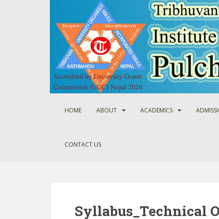
S
k
i
p
t
o
m
a
i
n
HOME
ABOUT
ACADEMICS
ADMISS
c
o
n
CONTACT US
t
e
n
t
Syllabus_Technical O