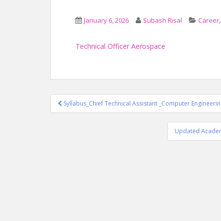
January 6, 2026
Subash Risal
Career
Technical Officer Aerospace
Post
Syllabus_Chief Technical Assistant _Computer Engineeri
navigation
Updated Academi