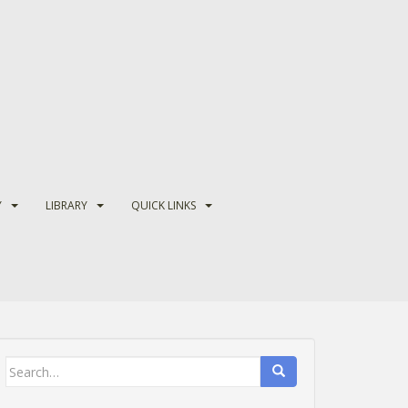
Y
LIBRARY
QUICK LINKS
Search
for: