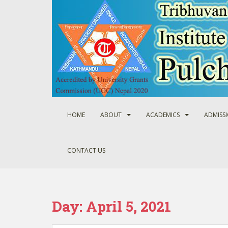
S
k
i
p
t
o
m
a
i
n
HOME
ABOUT
ACADEMICS
ADMISS
c
o
n
CONTACT US
t
e
n
t
Day:
April 5, 2021