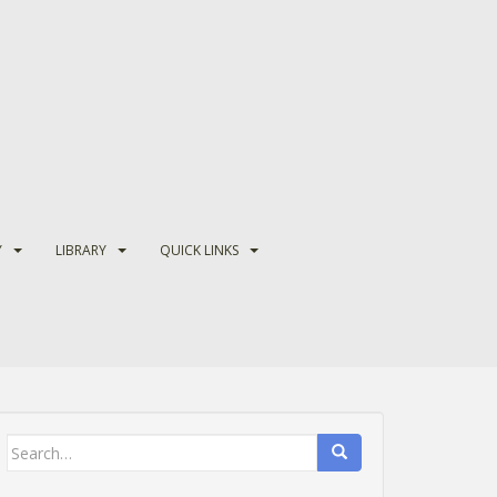
Y
LIBRARY
QUICK LINKS
Search
for: