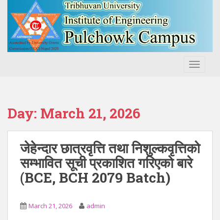
S
k
i
p
t
o
TOGGLE
m
a
i
n
Day:
March 21, 2026
c
o
n
जेहेन्दार छात्रवृत्ति तथा निशुल्कवृत्तिको
t
सम्भावित सूची प्रकाशित गरिएको बारे
e
(BCE, BCH 2079 Batch)
n
t
March 21, 2026
admin