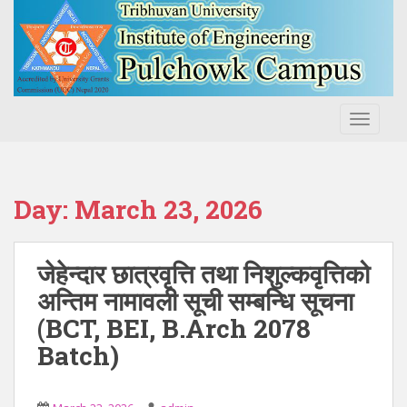
S
k
i
p
t
o
TOGGLE
m
a
i
n
Day:
March 23, 2026
c
o
n
जेहेन्दार छात्रवृत्ति तथा निशुल्कवृत्तिको
t
अन्तिम नामावली सूची सम्बन्धि सूचना
e
(BCT, BEI, B.Arch 2078
n
t
Batch)