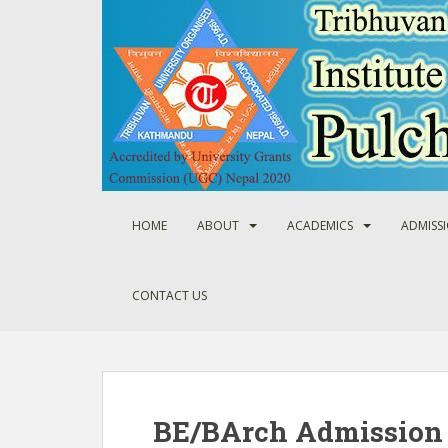
S
k
i
p
t
o
m
a
i
n
HOME
ABOUT
ACADEMICS
ADMISS
c
o
n
CONTACT US
t
e
n
t
BE/BArch Admission 