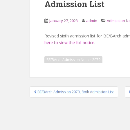
Admission List
January 27, 2023
admin
Admission No
Revised sixth admission list for BE/BArch ad
here to view the full notice
.
BE/BArch Admission Notice 2079
Post
BE/BArch Admission 2079, Sixth Admission List
navigation