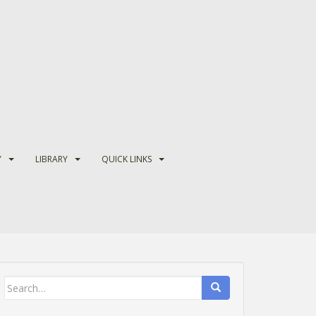
Y
LIBRARY
QUICK LINKS
Search
for: