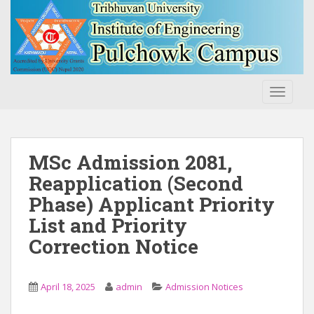
S
k
i
p
t
o
TOGGLE
m
a
i
n
MSc Admission 2081,
c
Reapplication (Second
o
Phase) Applicant Priority
n
t
List and Priority
e
Correction Notice
n
t
April 18, 2025
admin
Admission Notices