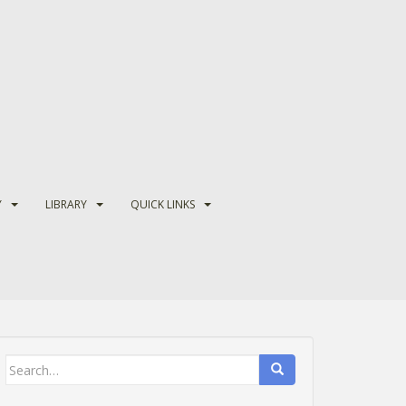
Y
LIBRARY
QUICK LINKS
Search
for: