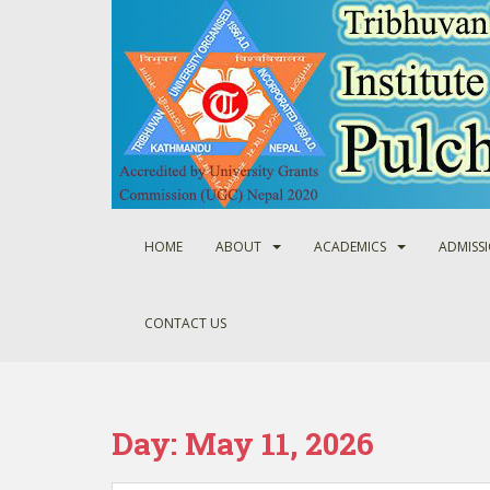
S
k
i
p
t
o
m
a
i
n
HOME
ABOUT
ACADEMICS
ADMISS
c
o
n
CONTACT US
t
e
n
t
Day:
May 11, 2026