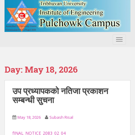
S
k
i
p
t
o
TOGGLE
m
a
i
n
Day:
May 18, 2026
c
o
n
उप प्रध्यापकको नतिजा प्रकाशन
t
सम्बन्धी सुचना
e
n
t
May 18, 2026
Subash Risal
fINAL_NOTICE_2083_02_04