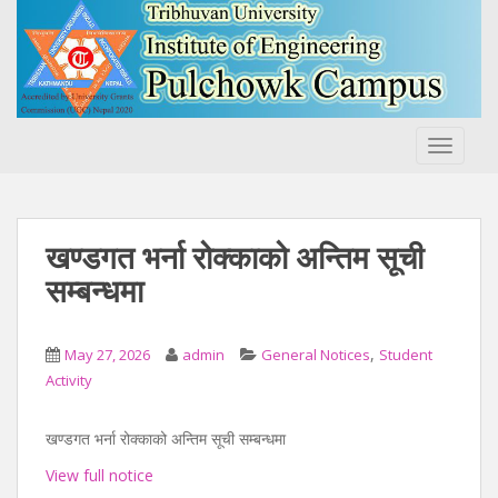
S
k
i
p
t
o
TOGGLE
m
a
i
n
खण्डगत भर्ना रोक्काको अन्तिम सूची
c
सम्बन्धमा
o
n
t
,
May 27, 2026
admin
General Notices
Student
e
Activity
n
t
खण्डगत भर्ना रोक्काको अन्तिम सूची सम्बन्धमा
View full notice