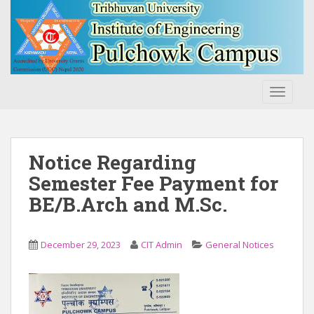
S
k
i
p
t
o
TOGGLE
m
a
i
n
Notice Regarding
c
Semester Fee Payment for
o
BE/B.Arch and M.Sc.
n
t
e
December 29, 2023
CIT Admin
General Notices
n
t